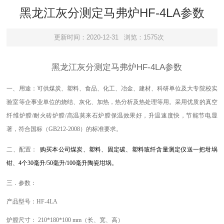
黑龙江灰分测定马弗炉HF-4LA参数
更新时间：2020-12-31
浏览：1575次
黑龙江灰分测定马弗炉HF-4LA参数
一、用途：
可供煤炭、
塑料、
食品、
化工、冶金、建材、科研单位及大专院校实
验室等企事业单位的烧结、
灰化、
加热，热分析及热处理等用。采用优质的真空
纤维炉膛
/耐火砖炉膛/高温莫来石炉膛
保温效果好，升温速度快，节能节电显
著，符合国标（GB212-2008）的标准要求。
二、配置：
购买本公司煤炭、
塑料
、固定碳、
塑料玻纤含量测定
仪送一把坩埚
钳、
4个30毫升/50毫升/100毫升陶瓷坩埚。
三．参数：
产品型号：
HF-4LA
炉膛尺寸：
21
0*
180
*
10
0
mm
（长、宽、高）