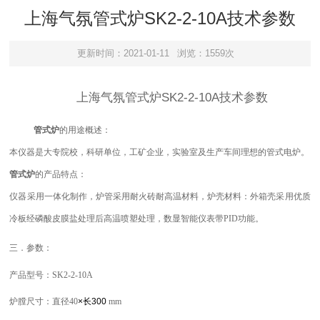
上海气氛管式炉SK2-2-10A技术参数
更新时间：2021-01-11
浏览：1559次
上海气氛管式炉SK2-2-10A技术参数
管式
炉
的用途概述：
本仪器是大专院校，科研单位，工矿企业，实验室及生产车间理想的管式电炉。
管式
炉
的产品特点：
仪器采用
一
体化制作，
炉管采用耐火砖
耐高温材料，炉壳材料：外箱壳采用优质
冷板经磷酸皮膜盐处理后高温喷塑
处理，数显智能仪表带
PID功能。
三．参数：
产品型号：
SK2-2-10A
炉膛尺寸：
直径
40
×
长
300
mm