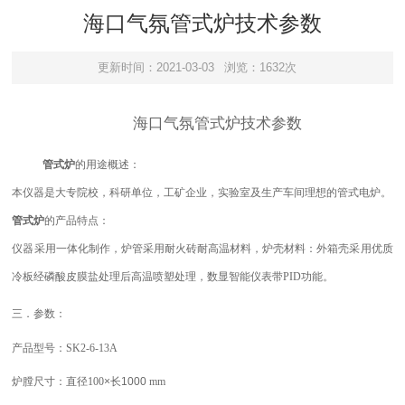
海口气氛管式炉技术参数
更新时间：2021-03-03
浏览：1632次
海口气氛管式炉技术参数
管式
炉
的用途概述：
本仪器是大专院校，科研单位，工矿企业，实验室及生产车间理想的管式电炉。
管式
炉
的产品特点：
仪器采用
一
体化制作，
炉管采用耐火砖
耐高温材料，炉壳材料：外箱壳采用优质
冷板经磷酸皮膜盐处理后高温喷塑
处理，数显智能仪表带
PID功能。
三．参数：
产品型号：
SK2-6-13A
炉膛尺寸：
直径
100
×
长
1000
mm