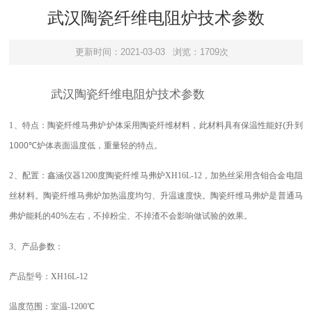
武汉陶瓷纤维电阻炉技术参数
更新时间：2021-03-03
浏览：1709次
武汉陶瓷纤维电阻炉技术参数
1
、
特点：
陶瓷纤维马弗炉炉体采用陶瓷纤维材料，此材料具有保温性能好
(
升到
1000℃
炉体表面温度
低，
重量轻的特点。
2
、
配置：
鑫涵仪器1200度陶瓷纤维
马弗
炉
XH16L-12
，
加热丝采用
含钼
合金
电阻
丝
材料。陶瓷纤维马弗炉加热温度均匀、升温速度快
。
陶瓷纤维马弗炉是普通马
弗炉能耗的
40%
左右，不掉粉尘、不掉渣不会影响做试验的效果。
3、
产品参数：
产品型号：
XH16L-12
温度范围：室温-1
2
00℃