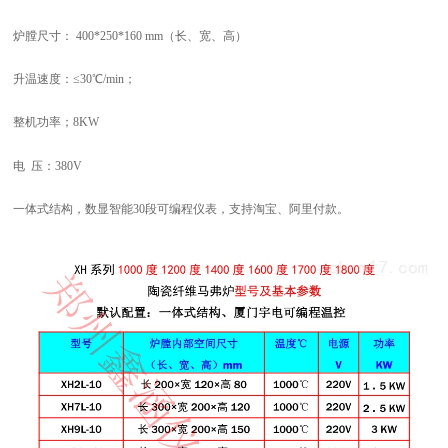
炉膛尺寸：
40
0*
25
0*
16
0
mm
（长、宽、高）
升温速度：≤
3
0℃/min；
整机功率；
8
KW
电 压
：
38
0V
一体式结构，数显智能
30段
可编程仪表，支持淘宝、阿里付款。