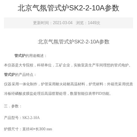
北京气氛管式炉SK2-2-10A参数
更新时间：2021-03-04
浏览：1449次
北京气氛管式炉SK2-2-10A参数
管式
炉
的用途概述：
本仪器是大专院校，科研单位，工矿企业，实验室及生产车间理想的管式电炉。
管式
炉
的产品特点：
仪器采用
一
体化制作，
炉管采用耐火砖
耐高温材料，炉壳材料：外箱壳采用优质
冷板经磷酸皮膜盐处理后高温喷塑
处理，数显智能仪表带
PID功能。
三．参数：
产品型号：
SK2-2-10A
炉膛尺寸：
直径
40
×
长
300
mm