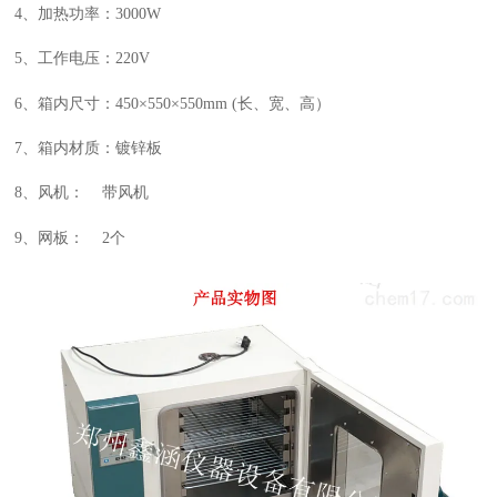
4、加热功率：
3
000W
5、工作电压：220V
6、箱内尺寸：
4
50×
5
50×
5
50
mm (长、宽、高）
7、箱内材质：镀锌板
8、风机： 带风机
9、网板： 2个