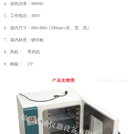
4、加热功率：
9
000W
5、工作电压：
38
0V
6、箱内尺寸：
80
0×
80
0×
120
0
mm (长、宽、高）
7、箱内材质：镀锌板
8、风机： 带风机
9、网板： 2个