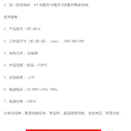
3、
送一把坩埚钳、
4个30毫升/50毫升/100毫升陶瓷坩埚。
技术参数：
1
、产品型号：
HF-30LA
2
、
工作室
尺寸（长×宽×高）（mm）：
50
0×
30
0×
2
0
0
3
、加热元件： 硅碳棒
4
、炉温范围：室温～
1100
℃
5
、控温精度： ±
2
℃
6
、电源电压：AC
38
0V±10% 50Hz
7
、电源功率：
12
KW
分体式结构，数显智能仪表，带定时，超温报警功能。支持淘宝、阿里付款。