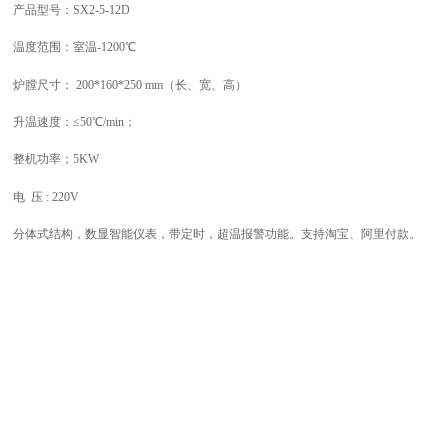
产品型号：SX2-
5
-1
2D
温度范围：室温-1
2
00℃
炉膛尺寸：
20
0*
16
0*
250 mm
（长、宽、高）
升温速度：≤
5
0℃/min；
整机功率；
5
KW
电 压 : 220V
分体式结构，数显智能仪表，带定时，超温报警功能。支持淘宝、阿里付款。