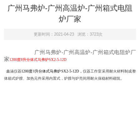
广州马弗炉-广州高温炉-广州箱式电阻
炉厂家
更新时间：2021-04-23
浏览：3723次
广州马弗炉-广州高温炉-广州箱式电阻炉厂
家
1200度8升分体式马弗
炉
SX2-
5
-1
2D
鑫涵仪器
1200度
8
升分体式马弗
炉
SX2-
5
-1
2D
，
仪器工作室采用耐火材料制成整
体箱式炉膛、加热元件采用内置式，炉膛与炉壳间用耐火保稳材料砌筑。