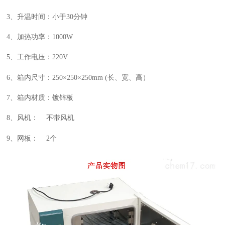
3、升温时间：小于
3
0分钟
4、加热功率：
1
000W
5、工作电压：220V
6、箱内尺寸：
2
50×
2
50×
2
50
mm (长、宽、高）
7、箱内材质：镀锌板
8、风机： 不带风机
9、网板： 2个