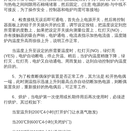
与热电之间间隙用石棉绳堵塞，然后固定。(注意:电源的相-与中线不
可接反，为了操作安全，控制器和电炉均需可靠接地)
4、检查接线无误后即可通电，首先合上电源开关，然后将控制
器面板上的钮子开关拔向开的位置，调节设定按钮，把温度设定到您
所需要的度数上，如果把设定开关拔向测量位置上，红灯灭(NO)，
亦有接触器的吸合声响，电炉通电，电流表指示加热电流值，温度随
炉内温度升高而徐徐上升，说明工作正常。
当温度上升至设定的所需要温度时，红灯灭(NO)，绿灯亮
(YES)，电炉自动断电，停止升温。稍后，当炉内温度稍微下降，绿
灯灭，红灯亮，电炉又自动通电。周而复始，达到自动控制炉内温度
的目的。
5、为了检查断偶保护装置是否正常工作，其方法是:松开热电偶
一端，此时测温指示迅速上升到最高点亦自动切断加热电源，则断偶
装置良好，重新接好的热电偶后，可正常工作。
6、烘炉，当电炉第一次使用或长期停用后再次使用时，必须进
行烘炉。其过程如下:
当室温升到200℃4小时(打开炉门让水蒸气散发)
当200℃到600℃4小时(关闭炉门)