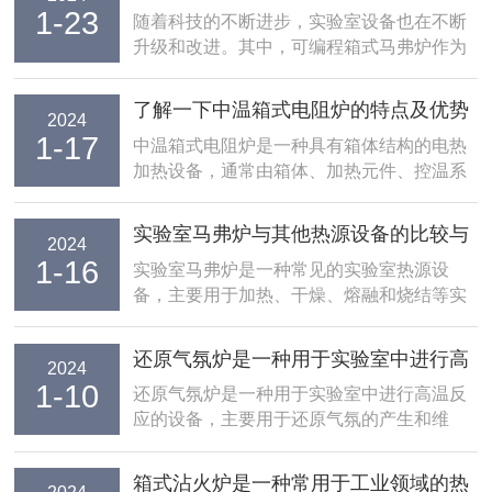
1-23
控制工具
随着科技的不断进步，实验室设备也在不断
升级和改进。其中，可编程箱式马弗炉作为
一种高效温度控制工具，在实验室中发挥着
越来越重要的作用。本文将重点介绍可编程
了解一下中温箱式电阻炉的特点及优势
2024
箱式马弗炉的特点、应用及优势，以帮助读
1-17
吧
中温箱式电阻炉是一种具有箱体结构的电热
者更好地了解这一设备。一、可编程箱式马
加热设备，通常由箱体、加热元件、控温系
弗炉的特点可...
统和配套设备组成。它适用于许多行业和领
域，如冶金、化工、机械制造、医药、食品
实验室马弗炉与其他热源设备的比较与
2024
加工等。中温箱式电阻炉的加热元件通常是
1-16
优势评估
实验室马弗炉是一种常见的实验室热源设
电阻丝，通过通电产生热量，使箱体内部的
备，主要用于加热、干燥、熔融和烧结等实
温度达到所需...
验操作。与其他热源设备相比，实验室马弗
炉具有以下比较与优势：1、温度范围广：通
还原气氛炉是一种用于实验室中进行高
2024
常可以达到较高的温度范围，一般在室温到
1-10
温反应的设备
还原气氛炉是一种用于实验室中进行高温反
1600℃之间，因此适用于多种实验操作，包
应的设备，主要用于还原气氛的产生和维
括高温下...
持。它采用特定的燃烧方式，通过燃烧还原
剂产生的燃烧气体，使实验器皿中的气氛保
箱式沾火炉是一种常用于工业领域的热