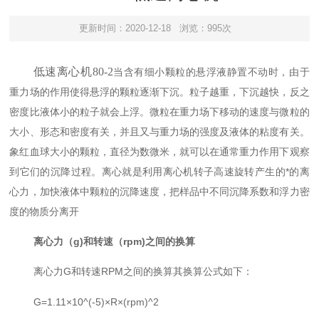
更新时间：2020-12-18
浏览：995次
低速离心机
80-2
当含有细小颗粒的悬浮液静置不动时，由于
重力场的作用使得悬浮的颗粒逐渐下沉。粒子越重，下沉越快，反之
密度比液体小的粒子就会上浮。微粒在重力场下移动的速度与微粒的
大小、形态和密度有关，并且又与重力场的强度及液体的粘度有关。
象红血球大小的颗粒，直径为数微米，就可以在通常重力作用下观察
到它们的沉降过程。离心就是利用离心机转子高速旋转产生的*的离
心力，加快液体中颗粒的沉降速度，把样品中不同沉降系数和浮力密
度的物质分离开
离心力（g)和转速（rpm)之间的换算
离心力G和转速RPM之间的换算其换算公式如下：
G=1.11×10^(-5)×R×(rpm)^2