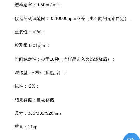
0-50ml/min
进样速率：
；
0-10000ppm
仪器的测试范围：
不等（由不同的元素而定）；
≤1%
重复性：
；
:0.01ppm
检测限
；
10
时间稳定性：少于
秒（当样品进入火焰燃烧后）；
≤2%
漂移型：
（预热后）；
2%
线性：
；
结果存储：自动存储
385*335*520mm
尺寸：
11kg
重量：