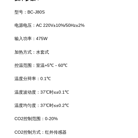
BC-J80S
型号：
AC 220V±10%/50Hz±2%
电源电压：
475W
输入功率：
加热方式：水套式
+5
60
控温范围：室温
℃－
℃
0.1
温度分辩率：
℃
37
≤±0.1
温度波动度：
℃时
℃
37
≤±0.2
温度均匀度：
℃时
℃
CO2
0-20%
控制范围：
CO2
控制方式：红外传感器