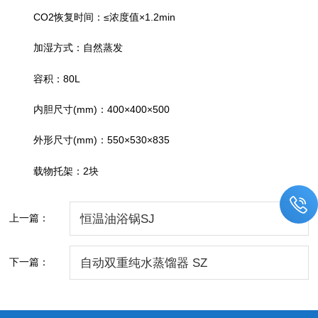
CO2
≤
×1.2min
恢复时间：
浓度值
加湿方式：自然蒸发
80L
容积：
(mm)
400×400×500
内胆尺寸
：
(mm)
550×530×835
外形尺寸
：
2
载物托架：
块
上一篇：
恒温油浴锅SJ
下一篇：
自动双重纯水蒸馏器 SZ