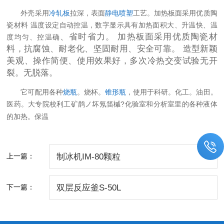
外壳采用
冷轧板
拉深，表面
静电喷塑
工艺。加热板面采用优质陶
瓷材料 温度设定自动控温，数字显示具有加热面积大、升温快、温
、省时省力。 加热板面采用优质陶瓷材
度均匀、控温确
料，抗腐蚀、耐老化、坚固耐用、安全可靠。 造型新颖
美观、操作简便、使用效果好，多次冷热交变试验无开
裂。无脱落。
它可配用各种
烧瓶
。烧杯。
锥形瓶
，使用于科研。化工。油田。
医药。大专院校利工矿鹊ノ坏氖笛槭
?
化验室和分析室里的各种液体
的加热。保温
上一篇：
制冰机IM-80颗粒
下一篇：
双层反应釜S-50L