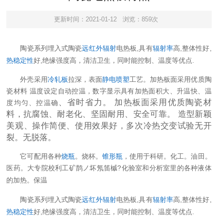
更新时间：2021-01-12
浏览：859次
系列埋入式陶瓷
远红外辐射
电热板
,
辐射率
高
,
,
陶瓷
具有
整体性好
热稳定性
好
,
.
绝缘强度高，清洁卫生，同时能控制、温度等优点
外壳采用
冷轧板
拉深，表面
静电喷塑
工艺。加热板面采用优质陶
瓷材料 温度设定自动控温，数字显示具有加热面积大、升温快、温
、省时省力。 加热板面采用优质陶瓷材
度均匀、控温确
料，抗腐蚀、耐老化、坚固耐用、安全可靠。 造型新颖
美观、操作简便、使用效果好，多次冷热交变试验无开
裂。无脱落。
它可配用各种
烧瓶
。烧杯。
锥形瓶
，使用于科研。化工。油田。
医药。大专院校利工矿鹊ノ坏氖笛槭
?
化验室和分析室里的各种液体
的加热。保温
系列埋入式陶瓷
远红外辐射
电热板
,
辐射率
高
,
,
陶瓷
具有
整体性好
热稳定性
好
,
.
绝缘强度高，清洁卫生，同时能控制、温度等优点