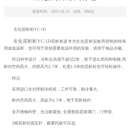
更新时间：2021-01-12
浏览：886次
生化层析柜
YC-1D
生化层析柜
YC-1D
层析柜是专为生化层析实验而研制的特殊
用途低温柜，也可用于其他需要低温环境的实验，或用于物品冷藏。
经过科学设计，冷柜总高度不超过
2
;
米，便于进出房间和电梯
而
1.7
1.5
柜内空间高大，内部高为
米，长度
米的层析柱也可轻松操作。
特点
:
采用进口全封闭制冷机组，工作可靠，制冷量大
;
柜内空间高大，高处为
1.7
;
米，便于层析操作
全不锈钢内壁，光洁耐腐蚀
;
;
全透视双层玻璃门，门带锁
2
;
根层析柱固定杆，载重托板可任选