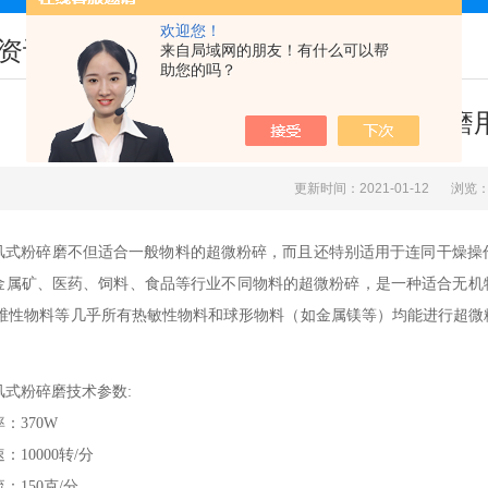
欢迎您！
资讯
来自局域网的朋友！有什么可以帮
助您的吗？
旋风式粉碎磨
更新时间：2021-01-12
浏览：
风式粉碎磨
不但适合一般物料的超微粉碎，而且还特别适用于连同干燥操
金属矿、医药、饲料、食品等行业不同物料的超微粉碎，是一种适合无机
维性物料等几乎所有热敏性物料和球形物料（如金属镁等）均能进行超微
风式粉碎磨
技术参数
:
率：
370W
速：
10000
转
/
分
流：
150
克
/
分