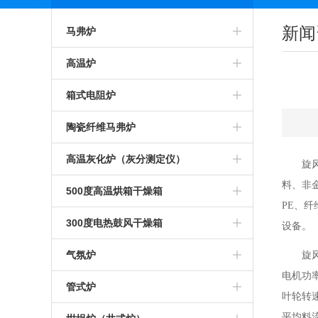
新闻
马弗炉
智能马弗炉
高温炉
高温马弗炉
箱式预热炉
箱式电阻炉
箱式马弗炉
智能高温炉
高温箱式炉
陶瓷纤维马弗炉
节能马弗炉
工业高温炉
智能箱式炉
氧化锆烧结炉
高温灰化炉（灰分测定仪）
旋
料、非
工业马弗炉
箱式高温炉
箱式沾火炉
陶瓷纤维箱式炉
高温灰化炉
500度高温烘箱干燥箱
PE
、纤
一体马弗炉
高温实验炉
高温箱式电阻炉
陶瓷纤维高温炉
灰分测定仪
500度高温烘箱
300度电热鼓风干燥箱
设备。
实验室马弗炉
高温加热炉
中温箱式电阻炉
陶瓷纤维箱式电阻炉
煤炭灰分测定仪
烘箱
气氛炉
旋
电机功
可编程马弗炉
高温煅烧炉
工业箱式电阻炉
陶瓷纤维高温电阻炉
塑料灰分测定仪
鼓风干燥箱
高温气氛炉
管式炉
叶轮转
硅碳棒马弗炉
硅碳棒高温炉
高温保温箱式炉
1000度陶瓷纤维马弗炉
石油灰分测定仪
恒温干燥箱
箱式气氛炉
平均料