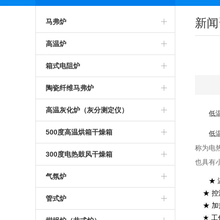
新闻
马弗炉
智能马弗炉
高温炉
高温马弗炉
箱式预热炉
箱式电阻炉
箱式马弗炉
智能高温炉
高温箱式炉
陶瓷纤维马弗炉
节能马弗炉
工业高温炉
智能箱式炉
氧化锆烧结炉
高温灰化炉（灰分测定仪）
低
工业马弗炉
箱式高温炉
箱式沾火炉
陶瓷纤维箱式炉
高温灰化炉
500度高温烘箱干燥箱
低
电
称为
一体马弗炉
高温实验炉
高温箱式电阻炉
陶瓷纤维高温炉
灰分测定仪
500度高温烘箱
300度电热鼓风干燥箱
也具有
实验室马弗炉
高温加热炉
中温箱式电阻炉
陶瓷纤维箱式电阻炉
煤炭灰分测定仪
烘箱
气氛炉
★
★ 控
可编程马弗炉
高温煅烧炉
工业箱式电阻炉
陶瓷纤维高温电阻炉
塑料灰分测定仪
鼓风干燥箱
高温气氛炉
管式炉
★ 加
硅碳棒马弗炉
硅碳棒高温炉
高温保温箱式炉
1000度陶瓷纤维马弗炉
石油灰分测定仪
★ 工
恒温干燥箱
箱式气氛炉