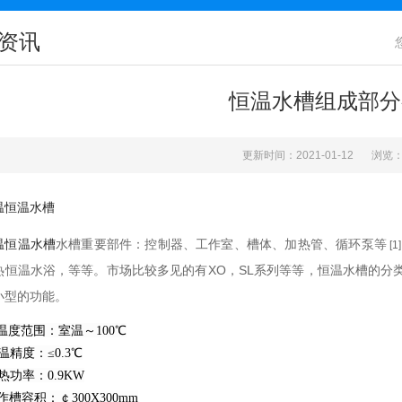
资讯
恒温水槽组成部分
更新时间：2021-01-12
浏览：
温恒温水槽
循环泵等
温恒温水槽
水槽重要部件：控制器、工作室、槽体、加热管、
[1]
热恒温水浴，
等等。市场比较多见的有
XO
SL
，
系列等等，恒温水槽的分
小型
的功能
。
 温度范围：室温～100℃
温精度：≤0.3℃
热功率：0.9KW
作槽容积：￠300X300mm