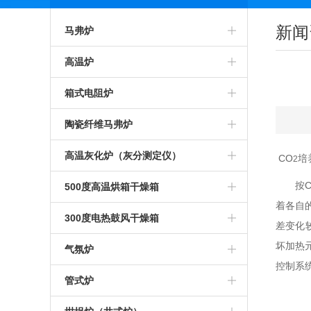
新闻
马弗炉
智能马弗炉
高温炉
高温马弗炉
箱式预热炉
箱式电阻炉
箱式马弗炉
智能高温炉
高温箱式炉
陶瓷纤维马弗炉
节能马弗炉
工业高温炉
智能箱式炉
氧化锆烧结炉
高温灰化炉（灰分测定仪）
CO
培
2
工业马弗炉
箱式高温炉
箱式沾火炉
陶瓷纤维箱式炉
按
高温灰化炉
500度高温烘箱干燥箱
着各自
一体马弗炉
高温实验炉
高温箱式电阻炉
陶瓷纤维高温炉
灰分测定仪
500度高温烘箱
300度电热鼓风干燥箱
差变化
实验室马弗炉
高温加热炉
中温箱式电阻炉
陶瓷纤维箱式电阻炉
坏加热
煤炭灰分测定仪
烘箱
气氛炉
控制系
可编程马弗炉
高温煅烧炉
工业箱式电阻炉
陶瓷纤维高温电阻炉
塑料灰分测定仪
鼓风干燥箱
高温气氛炉
管式炉
硅碳棒马弗炉
硅碳棒高温炉
高温保温箱式炉
1000度陶瓷纤维马弗炉
石油灰分测定仪
恒温干燥箱
箱式气氛炉