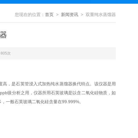
您现在的位置：
首页
>
新闻资讯
> 双重纯水蒸馏器
器
805次
度高，是石英管浸入式加热纯水蒸馏器换代特点。该仪器是用
ppb
际
级分析之用，仪器所用石英玻璃是以含二氧化硅物质，如
多，一般石英玻璃二氧化硅含量在
99.999%
。