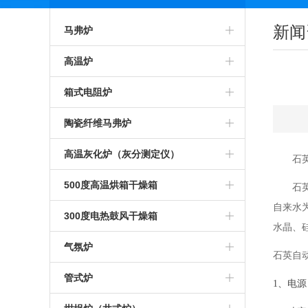
新闻
马弗炉
智能马弗炉
高温炉
高温马弗炉
箱式预热炉
箱式电阻炉
箱式马弗炉
智能高温炉
高温箱式炉
陶瓷纤维马弗炉
节能马弗炉
工业高温炉
智能箱式炉
氧化锆烧结炉
高温灰化炉（灰分测定仪）
石
工业马弗炉
箱式高温炉
箱式沾火炉
陶瓷纤维箱式炉
高温灰化炉
500度高温烘箱干燥箱
石
自来水
一体马弗炉
高温实验炉
高温箱式电阻炉
陶瓷纤维高温炉
灰分测定仪
500度高温烘箱
300度电热鼓风干燥箱
水晶、
实验室马弗炉
高温加热炉
中温箱式电阻炉
陶瓷纤维箱式电阻炉
煤炭灰分测定仪
烘箱
气氛炉
石英自
可编程马弗炉
高温煅烧炉
工业箱式电阻炉
陶瓷纤维高温电阻炉
塑料灰分测定仪
鼓风干燥箱
高温气氛炉
管式炉
1、电源：
硅碳棒马弗炉
硅碳棒高温炉
高温保温箱式炉
1000度陶瓷纤维马弗炉
石油灰分测定仪
恒温干燥箱
箱式气氛炉