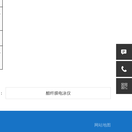
.
.
：
醋纤膜电泳仪
网站地图