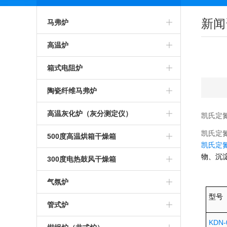
新闻
马弗炉
智能马弗炉
高温炉
高温马弗炉
箱式预热炉
箱式电阻炉
箱式马弗炉
智能高温炉
高温箱式炉
陶瓷纤维马弗炉
节能马弗炉
工业高温炉
智能箱式炉
氧化锆烧结炉
高温灰化炉（灰分测定仪）
凯氏定
工业马弗炉
凯氏定
箱式高温炉
箱式沾火炉
陶瓷纤维箱式炉
高温灰化炉
500度高温烘箱干燥箱
凯氏定
一体马弗炉
高温实验炉
高温箱式电阻炉
物、沉
陶瓷纤维高温炉
灰分测定仪
500度高温烘箱
300度电热鼓风干燥箱
实验室马弗炉
高温加热炉
中温箱式电阻炉
陶瓷纤维箱式电阻炉
煤炭灰分测定仪
烘箱
气氛炉
型号
可编程马弗炉
高温煅烧炉
工业箱式电阻炉
陶瓷纤维高温电阻炉
塑料灰分测定仪
鼓风干燥箱
高温气氛炉
管式炉
KDN-
硅碳棒马弗炉
硅碳棒高温炉
高温保温箱式炉
1000度陶瓷纤维马弗炉
石油灰分测定仪
恒温干燥箱
箱式气氛炉