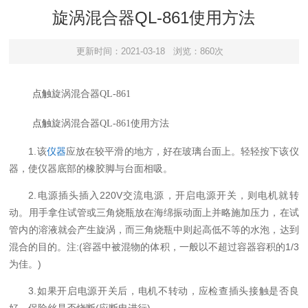
旋涡混合器QL-861使用方法
更新时间：2021-03-18
浏览：860次
点触
旋涡混合器
QL-861
点触
旋涡混合器
QL-861
使用方法
1.
仪器
应放在较平滑的地方，好
在玻璃台面上。轻轻按下该仪
该
器，使仪器底部的橡胶脚与台面相吸。
2.
220V
电源插头插入
交流电源，开启电源开关，则电机就转
动。用手拿住试管或三角烧瓶放在海绵振动面上并略施加压力，在试
管内的溶液就会产生旋涡，而三角烧瓶中则起高低不等的水泡，达到
:(
1/3
混合的目的。注
容器中被混物的体积，一般以不超过容器容积的
)
为佳。
3.
如果开启电源开关后，电机不转动，应检查插头接触是否良