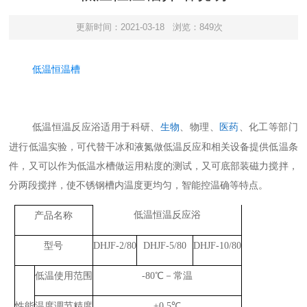
更新时间：2021-03-18
浏览：849次
低温恒温槽
生物
、物理、
医药
、化工等部门
低温恒温反应浴适用于科研、
进行低温实验，可代替干冰和液氮做低温反应和相关设备提供低温条
件，又可以作为低温水槽做运用粘度的测试，又可底部装磁力搅拌，
分两段搅拌，使不锈钢槽内温度更均匀，智能控温确等特点。
低温恒温反应浴
产品名称
型号
DHJF-2/80
DHJF-5/80
DHJF-10/80
低温使用范围
-80℃－常温
性能
温度调节精度
±0.5℃