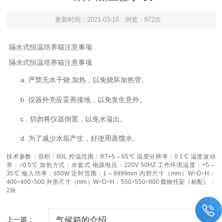
更新时间：2021-03-18
浏览：972次
隔水式恒温培养箱
注意事项
隔水式恒温培养箱
注意事项
a.
.
严禁无水干烧
加热，以免烧坏加热管。
b.
仪器外壳应妥善接地，以免发生意外。
c .
切勿将仪器倒置，以免水溢出。
d.
为了减少水垢产生，好
使用蒸馏水。
技术参数：
容积：
80L
控温范围：
RT+5
～
65
℃ 温度分辨率：
0.1
℃ 温度波动
率：±
0.5
℃ 加热方式：水套式 电源电压：
220V 50HZ
工作环境温度：
+5
～
35
℃ 输入功率：
650W
定时范围：
1
～
9999min
内胆尺寸（
mm
）
W
×
D
×
H
：
400
×
400
×
500
外形尺寸（
mm
）
W
×
D
×
H
：
550
×
550
×
800
载物托架（标配）：
2
块
上一篇：
气候箱的介绍