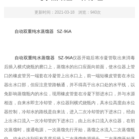
更新时间：2021-03-18
浏览：940次
自动双重纯水蒸馏器
SZ-9
A
6
自动双重纯水蒸馏器
SZ-9
A
6
仪器开箱后将冷凝管取出来消毒
后插入横式烧瓶的磨口上，蒸馏水的出口应面向前面，使水位器上管
口的橡皮管另一端套在冷凝管上出水口上，前一端短橡皮管套在水位
器出水口部，但应注意管路畅通，并不得高于出水口处的水平线，以
免影响蒸馏瓶内的水位，现用橡皮管套在冷凝下部进水口，并与水源
相连，自来水即主冷却管，水位器到横式烧瓶内，具水位高度由水位
器控制，冷却水的路线是自来法，进入二次冷却管的下进水口，经由
上出水口流入一次冷却管的下进水口，由上出水口流入水位器，在初
次蒸馏时，接通电源，一次蒸馏先行开始，蒸馏之水流入二次蒸馏瓶
中，待水位达到应有高度后插上二次蒸馏电源插头，二次蒸馏开始蒸