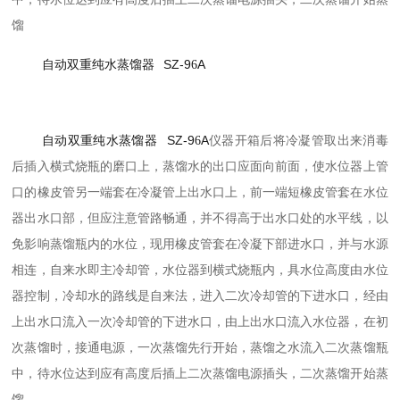
馏
自动双重纯水蒸馏器
SZ-9
A
6
自动双重纯水蒸馏器
SZ-9
A
6
仪器开箱后将冷凝管取出来消毒
后插入横式烧瓶的磨口上，蒸馏水的出口应面向前面，使水位器上管
口的橡皮管另一端套在冷凝管上出水口上，前一端短橡皮管套在水位
器出水口部，但应注意管路畅通，并不得高于出水口处的水平线，以
免影响蒸馏瓶内的水位，现用橡皮管套在冷凝下部进水口，并与水源
相连，自来水即主冷却管，水位器到横式烧瓶内，具水位高度由水位
器控制，冷却水的路线是自来法，进入二次冷却管的下进水口，经由
上出水口流入一次冷却管的下进水口，由上出水口流入水位器，在初
次蒸馏时，接通电源，一次蒸馏先行开始，蒸馏之水流入二次蒸馏瓶
中，待水位达到应有高度后插上二次蒸馏电源插头，二次蒸馏开始蒸
馏