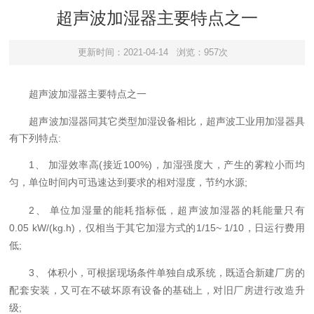
超声波加湿器主要特点之一
更新时间：2021-04-14
浏览：957次
超声波加湿器
主要特点之一
超声波加湿器
同其它类型加湿设备相比，超声波工业用加湿器具
有下列特点
:
1
(
100%)
、 加湿效率高
接近
，加湿强度大，产生的雾粒小而均
;
匀，单位时间内可迅速达到要求的相对湿度，节约水源
2
、 单位加湿量的能耗指标低，超声波加湿器的耗能量只有
0.05 kW/(kg.h)
1/15~ 1/10
，仅相当于其它加湿方式的
，日运行费用
;
低
3
、 体积小，可根据现场条件单独自成系统，既适合新建厂房的
配套安装，又可在不破坏原有设备的基础上，对旧厂房进行改造升
;
级