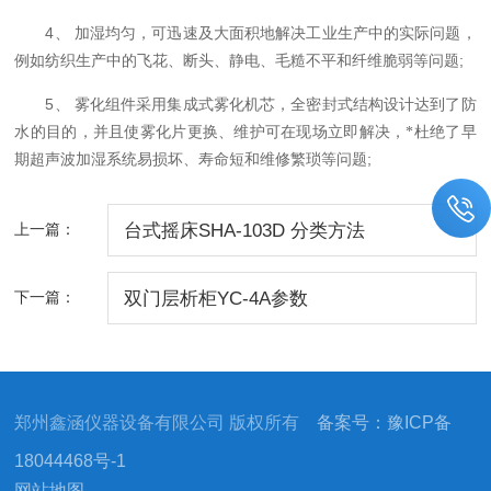
4
、 加湿均匀，可迅速及大面积地解决工业生产中的实际问题，
;
例如纺织生产中的飞花、断头、静电、毛糙不平和纤维脆弱等问题
5
、 雾化组件采用集成式雾化机芯，全密封式结构设计达到了防
水的目的，并且使雾化片更换、维护可在现场立即解决，*杜绝了早
;
期超声波加湿系统易损坏、寿命短和维修繁琐等问题
上一篇：
台式摇床SHA-103D 分类方法
下一篇：
双门层析柜YC-4A参数
郑州鑫涵仪器设备有限公司 版权所有
备案号：豫ICP备
18044468号-1
网站地图