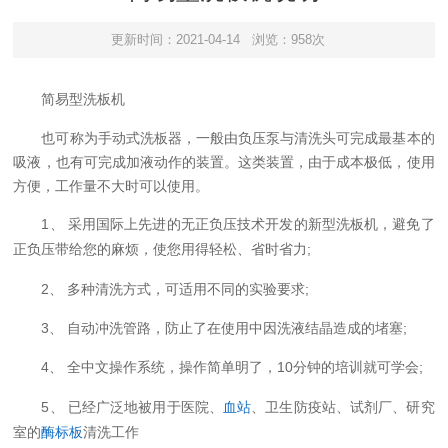
更新时间：2021-04-14
浏览：958次
简易型洗板机
也可称为手动式洗板器，一般由负压泵与清洗头可完成最基本的
吸液，也有可完成加液动作的装置。这类装置，由于成本极低，使用
方便，工作量不大时可以使用。
1
、 采用国际上先进的无正负压技术开发的新型洗板机，避免了
;
正负压带给您的麻烦，使您用得轻松、省时省力
2
;
、 多种清洗方式，可适用不同的实验要求
3
;
、 自动冲洗管路，防止了在使用中因洗液结晶造成的堵塞
4
10
;
、 全中文操作系统，操作简单明了，
分钟的培训就可学会
5
血站
、卫生防疫站、试剂厂、研究
、 已经广泛地被用于医院、
室的
酶标板
清洗工作