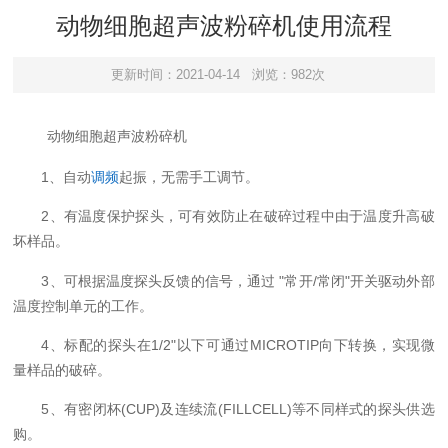
动物细胞超声波粉碎机使用流程
更新时间：2021-04-14
浏览：982次
超声波
粉碎机
动物细胞
1
调频
起振，无需手工调节。
、自动
2
、有温度保护探头，可有效防止在破碎过程中由于温度升高破
坏样品。
3
"
/
"
、可根据温度探头反馈的信号，通过
常开
常闭
开关驱动外部
温度控制单元的工作。
4
1/2"
MICROTIP
、标配的探头在
以下可通过
向下转换，实现微
量样品的破碎。
5
(CUP)
(FILLCELL)
、有密闭杯
及连续流
等不同样式的探头供选
购。