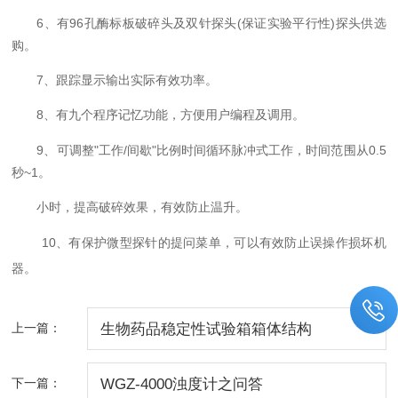
6
96
(
)
、有
孔酶标板破碎头及双针探头
保证实验平行性
探头供选
购。
7
、跟踪显示输出实际有效功率。
8
、有九个程序记忆功能，方便用户编程及调用。
9
"
/
"
0.5
、可调整
工作
间歇
比例时间循环脉冲式工作，时间范围从
~1
秒
。
小时，提高破碎效果，有效防止温升。
10
、有保护微型探针的提问菜单，可以有效防止误操作损坏机
器。
上一篇：
生物药品稳定性试验箱箱体结构
下一篇：
WGZ-4000浊度计之问答