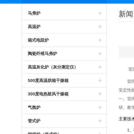
新闻
马弗炉
智能马弗炉
高温炉
高温马弗炉
箱式预热炉
箱式电阻炉
箱式马弗炉
智能高温炉
高温箱式炉
陶瓷纤维马弗炉
节能马弗炉
工业高温炉
智能箱式炉
氧化锆烧结炉
高温灰化炉（灰分测定仪）
雷
工业马弗炉
箱式高温炉
箱式沾火炉
陶瓷纤维箱式炉
高温灰化炉
500度高温烘箱干燥箱
雷
安定性
一体马弗炉
高温实验炉
高温箱式电阻炉
陶瓷纤维高温炉
灰分测定仪
500度高温烘箱
300度电热鼓风干燥箱
一。雷
实验室马弗炉
高温加热炉
中温箱式电阻炉
陶瓷纤维箱式电阻炉
煤炭灰分测定仪
烘箱
气氛炉
研、教
可编程马弗炉
高温煅烧炉
工业箱式电阻炉
主要技
陶瓷纤维高温电阻炉
塑料灰分测定仪
鼓风干燥箱
高温气氛炉
管式炉
1、
硅碳棒马弗炉
硅碳棒高温炉
高温保温箱式炉
1000度陶瓷纤维马弗炉
石油灰分测定仪
恒温干燥箱
箱式气氛炉