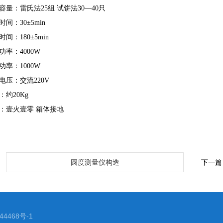
容量：雷氏法25组 试饼法30—40只
间：30±5min
间：180±5min
功率：4000W
功率：1000W
电压：交流220V
：约20Kg
线：壹火壹零 箱体接地
：
圆度测量仪构造
下一篇
4468号-1