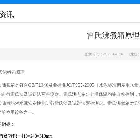
资讯
雷氏沸煮箱原理
更新时间：2021-04-14
浏览：
氏沸煮箱
原理
GB/T1346
JC/T955-2005
氏沸煮箱是符合
及业标准
《水泥标准稠度用水量
能进行雷氏法及试饼法两种测定。雷氏沸煮箱对升温保温均能自动控制，
氏沸煮箱对水泥安定性能进行雷氏法及试饼法两种测定。雷氏沸煮箱对升
学单位用
设备之一。
术指标：
有效容积：410×240×310mm