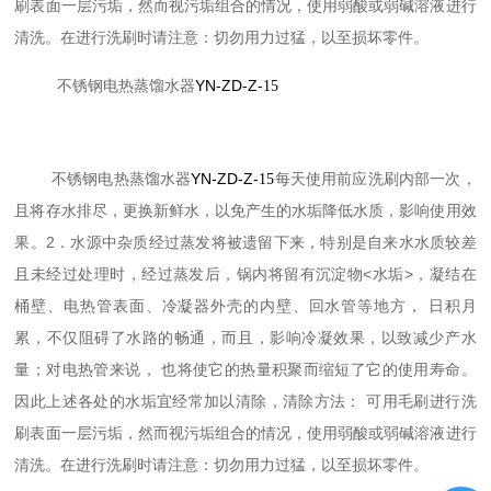
刷表面一层污垢，然而视污垢组合的情况，使用弱酸或弱碱溶液进行
清洗。在进行洗刷时请注意：切勿用力过猛，以至损坏零件。
YN-ZD-Z-
不锈钢电热蒸馏水器
15
YN-ZD-Z-
不锈钢电热蒸馏水器
15
每天使用前应洗刷内部一次，
且将存水排尽，更换新鲜水，以免产生的水垢降低水质，影响使用效
2
果。
．水源中杂质经过蒸发将被遗留下来，特别是自来水水质较差
<
>
且未经过处理时，经过蒸发后，锅内将留有沉淀物
水垢
，凝结在
桶壁、电热管表面、冷凝器外壳的内壁、回水管等地方， 日积月
累，不仅阻碍了水路的畅通，而且，影响冷凝效果，以致减少产水
量；对电热管来说， 也将使它的热量积聚而缩短了它的使用寿命。
因此上述各处的水垢宜经常加以清除，清除方法： 可用毛刷进行洗
刷表面一层污垢，然而视污垢组合的情况，使用弱酸或弱碱溶液进行
清洗。在进行洗刷时请注意：切勿用力过猛，以至损坏零件。