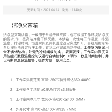
更新时间：2021-04-14
浏览：1140次
洁净灭菌箱
洁净型灭菌烘箱，一般用于常规干燥灭菌，也可根据工作环境洁净度
,
的要求
作一些高洁净度干燥灭菌。本烘箱一次性将工作温度、排湿
温度、排湿时间、恒温时间及停机温度设定完成即可。开机后控制将
自动按照所设定程序工作，直到工作完成自动停机。
工作室内壁采用
全不锈钢结构，外壳为冷轧钢板制成， 表面复漆，工作室内温度采
用智能式数显温度控制仪进行自动控制P.I.D调节，数显时间控制，并
设有断偶及超温报警，操作方便，使用安全。
1
~250℃
350-400℃
、工作室温度范围 室温
特殊可达
2
≥0.5UM
≤3.5
/
、工作室含尘浓度
尘粒
颗
升
3
650×
620×
430
MM
、工作室内净尺寸 宽
高
深
（
）
4
790×
1400×
915
MM
、外开尺寸 宽
高
深
（
）