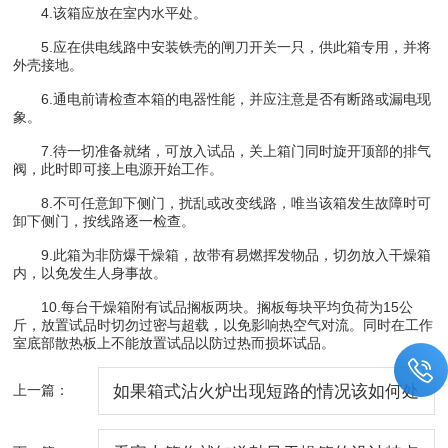
4.该箱应放在室内水平处。
5.应在供电线路中安装铁壳的闸刀开关一只，供此箱专用，并将
外壳接地。
6.通电前请检查本箱的电器性能，并应注意是否有断路或漏电现
象。
7.待一切准备就绪，可放入试品，关上箱门同时旋开顶部的排气
阀，此时即可接上电源开始工作。
8.不可任意卸下侧门，扰乱或改变线路，唯当该箱发生故障时可
卸下侧门，按线路逐一检查。
9.此箱为非防爆干燥箱，故带有易燃挥发物品，切勿放入干燥箱
内，以免发生人身事故。
10.每台干燥箱附有试品搁板两块。搁板每块平均负荷为15公
斤，放置试品时切勿过密与超载，以免影响热空气对流。同时在工作
室底部散热板上不能放置试品以防过热而损坏试品。
上一篇：
如果箱式沾火炉出现短路的情况该如何处
理呢