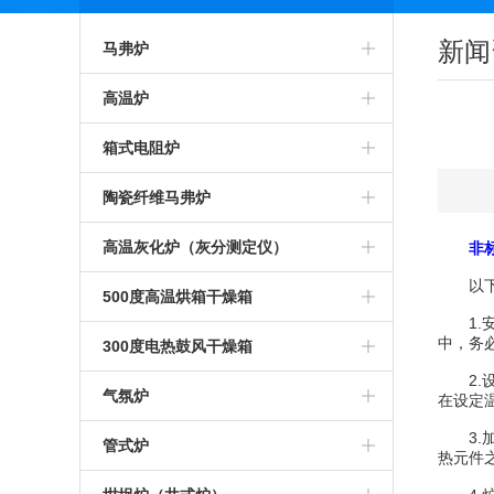
新闻
马弗炉
智能马弗炉
高温炉
高温马弗炉
箱式预热炉
箱式电阻炉
箱式马弗炉
智能高温炉
高温箱式炉
陶瓷纤维马弗炉
节能马弗炉
工业高温炉
智能箱式炉
氧化锆烧结炉
高温灰化炉（灰分测定仪）
非
以下是
工业马弗炉
箱式高温炉
箱式沾火炉
陶瓷纤维箱式炉
高温灰化炉
500度高温烘箱干燥箱
1.安
一体马弗炉
高温实验炉
高温箱式电阻炉
陶瓷纤维高温炉
中，务
灰分测定仪
500度高温烘箱
300度电热鼓风干燥箱
2.设
实验室马弗炉
高温加热炉
中温箱式电阻炉
陶瓷纤维箱式电阻炉
煤炭灰分测定仪
烘箱
气氛炉
在设定
可编程马弗炉
高温煅烧炉
3.加
工业箱式电阻炉
陶瓷纤维高温电阻炉
塑料灰分测定仪
鼓风干燥箱
高温气氛炉
管式炉
热元件
硅碳棒马弗炉
硅碳棒高温炉
高温保温箱式炉
1000度陶瓷纤维马弗炉
石油灰分测定仪
恒温干燥箱
箱式气氛炉