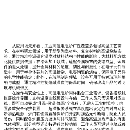
从应用场景来看，工业高温电阻炉广泛覆盖多领域高温工艺需
求。在材料研发领域，用于新型陶瓷材料、复合材料的高温烧结实
验，通过精准控温研究温度对材料结构与性能的影响，为材料配方优
化提供数据依据；在冶金加工领域，适配金属粉末的烧结成型、金属
件的退火处理，提升金属材料的硬度、韧性与耐磨性；在电子元件制
造中，用于半导体芯片的高温掺杂、电容陶瓷的烧结，保障电子元件
的电学性能稳定；此外，在玻璃制造领域，设备可用于特种玻璃的熔
融与成型，通过精准控制熔融温度与保温时间，确保玻璃产品的透明
度与机械强度。​
在操作与安全性上，高温电阻炉同样贴合工业需求。设备搭载触
摸屏操作界面，支持温度曲线预设与存储，工作人员只需调用对应曲
线，即可自动完成“升温-保温-降温”全流程，无需人工实时监控；内
置多重安全保护装置——超温报警系统在温度超出设定范围时自动切
断加热电源，炉门联锁装置确保炉门开启时加热元件断电，防止人员
烫伤，同时配备炉膛压力监测与排气装置，避免高温加热产生的有害
气体积聚。部分机型还支持远程监控功能，工作人员可通过电脑或移
动端实时查看设备运行状态、温度曲线，实现无人值守式管理。​