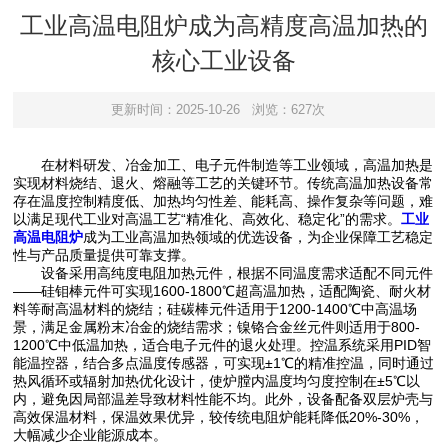
工业高温电阻炉成为高精度高温加热的
核心工业设备​
更新时间：2025-10-26
浏览：627次
在材料研发、冶金加工、电子元件制造等工业领域，高温加热是
实现材料烧结、退火、熔融等工艺的关键环节。传统高温加热设备常
存在温度控制精度低、加热均匀性差、能耗高、操作复杂等问题，难
以满足现代工业对高温工艺“精准化、高效化、稳定化”的需求。
工业
高温电阻炉
成为工业高温加热领域的优选设备，为企业保障工艺稳定
性与产品质量提供可靠支撑。​
设备采用高纯度电阻加热元件，根据不同温度需求适配不同元件
——硅钼棒元件可实现1600-1800℃超高温加热，适配陶瓷、耐火材
料等耐高温材料的烧结；硅碳棒元件适用于1200-1400℃中高温场
景，满足金属粉末冶金的烧结需求；镍铬合金丝元件则适用于800-
1200℃中低温加热，适合电子元件的退火处理。控温系统采用PID智
能温控器，结合多点温度传感器，可实现±1℃的精准控温，同时通过
热风循环或辐射加热优化设计，使炉膛内温度均匀度控制在±5℃以
内，避免因局部温差导致材料性能不均。此外，设备配备双层炉壳与
高效保温材料，保温效果优异，较传统电阻炉能耗降低20%-30%，
大幅减少企业能源成本。​