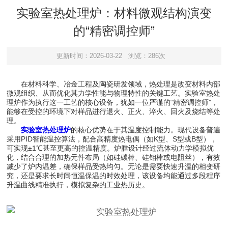
实验室热处理炉：材料微观结构演变
的“精密调控师”
更新时间：2026-03-22
浏览：286次
在材料科学、冶金工程及陶瓷研发领域，热处理是改变材料内部
微观组织、从而优化其力学性能与物理特性的关键工艺。实验室热处
理炉作为执行这一工艺的核心设备，犹如一位严谨的“精密调控师”，
能够在受控的环境下对样品进行退火、正火、淬火、回火及烧结等处
理。
实验室热处理炉
的核心优势在于其温度控制能力。现代设备普遍
采用PID智能温控算法，配合高精度热电偶（如K型、S型或B型），
可实现±1℃甚至更高的控温精度。炉膛设计经过流体动力学模拟优
化，结合合理的加热元件布局（如硅碳棒、硅钼棒或电阻丝），有效
减少了炉内温差，确保样品受热均匀。无论是需要快速升温的相变研
究，还是要求长时间恒温保温的时效处理，该设备均能通过多段程序
升温曲线精准执行，模拟复杂的工业热历史。