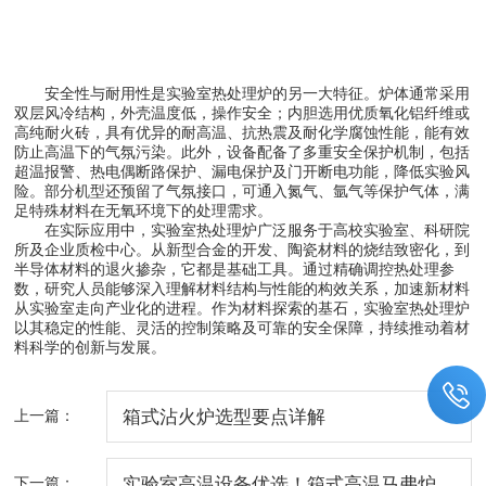
安全性与耐用性是实验室热处理炉的另一大特征。炉体通常采用
双层风冷结构，外壳温度低，操作安全；内胆选用优质氧化铝纤维或
高纯耐火砖，具有优异的耐高温、抗热震及耐化学腐蚀性能，能有效
防止高温下的气氛污染。此外，设备配备了多重安全保护机制，包括
超温报警、热电偶断路保护、漏电保护及门开断电功能，降低实验风
险。部分机型还预留了气氛接口，可通入氮气、氩气等保护气体，满
足特殊材料在无氧环境下的处理需求。
在实际应用中，实验室热处理炉广泛服务于高校实验室、科研院
所及企业质检中心。从新型合金的开发、陶瓷材料的烧结致密化，到
半导体材料的退火掺杂，它都是基础工具。通过精确调控热处理参
数，研究人员能够深入理解材料结构与性能的构效关系，加速新材料
从实验室走向产业化的进程。作为材料探索的基石，实验室热处理炉
以其稳定的性能、灵活的控制策略及可靠的安全保障，持续推动着材
料科学的创新与发展。
上一篇：
箱式沾火炉选型要点详解
下一篇：
实验室高温设备优选！箱式高温马弗炉，