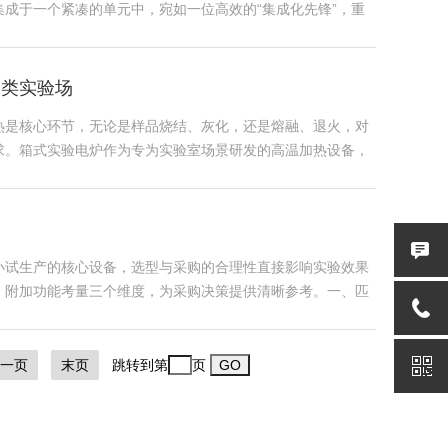
成于一个紧凑的单元中，宛如一位高效的“集成化先锋”，重
多类实验场
热是核心环节，无论是样品烧结、灰化，还是熔融、退火，对
求。箱式实验电炉作为专为实验室场景研发的高温加热设备，
小试生产的核心设备，选型与采购的合理性直接影响实验效果
、附加功能考量三个维度，为采购决策提供清晰参考。一、匹
一页
末页
跳转到第
页