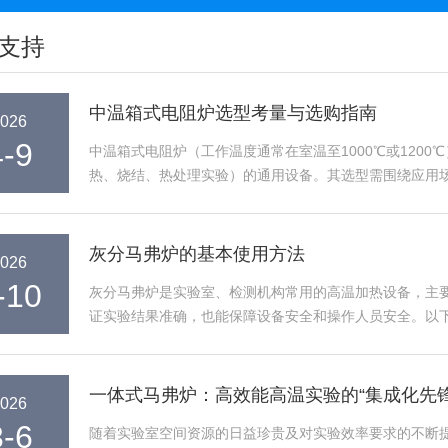
支持
中温箱式电阻炉选型考量与选购指南
026
4-9
中温箱式电阻炉（工作温度通常在室温至1000℃或120
热、烧结、热处理实验）的通用设备。其选型需围绕应用
景与要求首先界定主要用途。...
灰分马弗炉的基本使用方法
026
-10
灰分马弗炉是实验室、检测机构常用的高温加热设备，主
证实验结果准确，也能保障设备安全和操作人员安全。以
作需求。第一步，开机检查。使用前...
一体式马弗炉：高效能高温实验的“集成化先锋
026
3-6
随着实验室空间资源的日益珍贵及对实验效率要求的不断