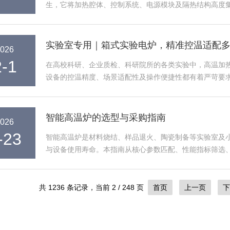
生，它将加热腔体、控制系统、电源模块及隔热结构高度集
新定义了小型高温实验设备的标准...
实验室专用｜箱式实验电炉，精准控温适配
026
2-1
在高校科研、企业质检、科研院所的各类实验中，高温加
设备的控温精度、场景适配性及操作便捷性都有着严苛要
以精准控温为核心，以多场景适配为...
智能高温炉的选型与采购指南
026
-23
智能高温炉是材料烧结、样品退火、陶瓷制备等实验室及
与设备使用寿命。本指南从核心参数匹配、性能指标筛选
配核心参数，满足实验需求1.额定...
共 1236 条记录，当前 2 / 248 页
首页
上一页
下