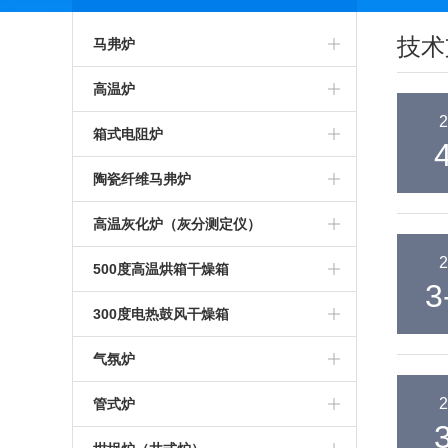
技术
马弗炉
智能马弗炉
高温炉
2
高温马弗炉
箱式预热炉
箱式电阻炉
箱式马弗炉
智能高温炉
高温箱式炉
陶瓷纤维马弗炉
节能马弗炉
工业高温炉
智能箱式炉
氧化锆烧结炉
高温灰化炉（灰分测定仪）
2
工业马弗炉
箱式高温炉
箱式沾火炉
陶瓷纤维箱式炉
高温灰化炉
500度高温烘箱干燥箱
3
一体马弗炉
高温实验炉
高温箱式电阻炉
陶瓷纤维高温炉
灰分测定仪
500度高温烘箱
300度电热鼓风干燥箱
实验室马弗炉
高温加热炉
中温箱式电阻炉
陶瓷纤维箱式电阻炉
煤炭灰分测定仪
烘箱
气氛炉
可编程马弗炉
高温煅烧炉
工业箱式电阻炉
陶瓷纤维高温电阻炉
塑料灰分测定仪
鼓风干燥箱
高温气氛炉
2
管式炉
硅碳棒马弗炉
硅碳棒高温炉
高温保温箱式炉
1000度陶瓷纤维马弗炉
石油灰分测定仪
恒温干燥箱
箱式气氛炉