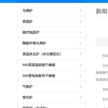
新闻
马弗炉
智能马弗炉
高温炉
高温马弗炉
箱式预热炉
箱式电阻炉
箱式马弗炉
智能高温炉
高温箱式炉
陶瓷纤维马弗炉
节能马弗炉
工业高温炉
智能箱式炉
氧化锆烧结炉
高温灰化炉（灰分测定仪）
恒温
工业马弗炉
箱式高温炉
箱式沾火炉
陶瓷纤维箱式炉
高温灰化炉
500度高温烘箱干燥箱
台
物细胞
一体马弗炉
高温实验炉
高温箱式电阻炉
陶瓷纤维高温炉
灰分测定仪
500度高温烘箱
300度电热鼓风干燥箱
有着较
实验室马弗炉
高温加热炉
中温箱式电阻炉
陶瓷纤维箱式电阻炉
煤炭灰分测定仪
烘箱
气氛炉
名
可编程马弗炉
高温煅烧炉
工业箱式电阻炉
陶瓷纤维高温电阻炉
塑料灰分测定仪
鼓风干燥箱
高温气氛炉
管式炉
型
硅碳棒马弗炉
硅碳棒高温炉
高温保温箱式炉
1000度陶瓷纤维马弗炉
石油灰分测定仪
恒温干燥箱
箱式气氛炉