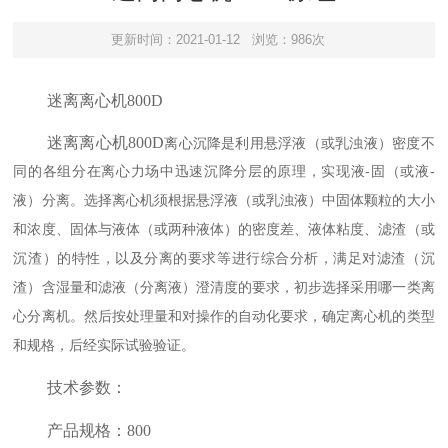
更新时间：2021-01-12
浏览：986次
迷离离心机
800D
迷离离心机
800D
离心沉降是利用悬浮液（或乳浊液）密度不
同的各组分在离心力场中迅速沉降分层的原理，实现液
-
-
固（或液
液）分离。选择离心机须根据悬浮液（或乳浊液）中固体颗粒的大小
和浓度、固体与液体（或两种液体）的密度差、液体粘度、滤渣（或
沉渣）的特性，以及分离的要求等进行综合分析，满足对滤渣（沉
渣）含湿量和滤液（分离液）澄清度的要求，初步选择采用哪一类离
心分离机。然后按处理量和对操作的自动化要求，确定离心机的类型
和规格，后经实际试验验证。
技术参数：
产品规格：
80
0