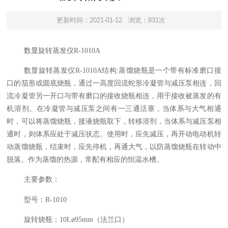
更新时间：2021-01-12
浏览：831次
数显旋转蒸发仪R-1010A
结构
:
数显旋转蒸发仪R-1010A
蒸馏烧瓶是一个带有标准磨口接
口的茄形或圆底烧瓶，通过一高度回流蛇形冷凝管与减压泵相连，回
流冷凝管另一开口与带有磨口的接收烧瓶相连，用于接收被蒸发的有
机溶剂。在冷凝管与减压泵之间有一三通活塞，当体系与大气相通
时，可以将蒸馏烧瓶，接液烧瓶取下，转移溶剂，当体系与减压泵相
通时，则体系应处于减压状态。使用时，应先减压，再开动电动机转
动蒸馏烧瓶，结束时，应先停机，再通大气，以防蒸馏烧瓶在转动中
脱落。作为蒸馏的热源，常配有相应的恒温水槽。
主要参数：
型号：
R-1010
旋转烧瓶：10Lø95mm（法兰口）