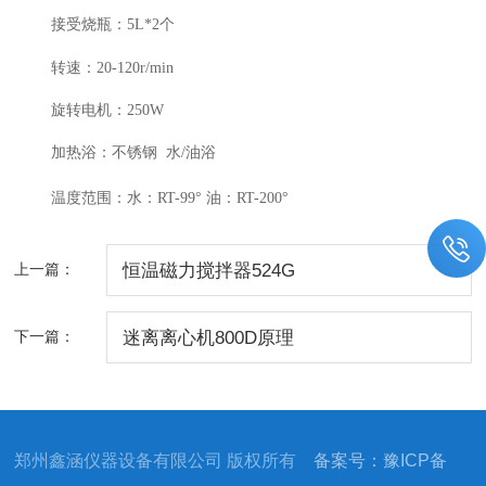
接受烧瓶：5L*2个
转速：20-120r/min
旋转电机：250W
加热浴：不锈钢 水/油浴
温度范围：水：RT-99° 油：RT-200°
上一篇：
恒温磁力搅拌器524G
下一篇：
迷离离心机800D原理
郑州鑫涵仪器设备有限公司 版权所有
备案号：豫ICP备