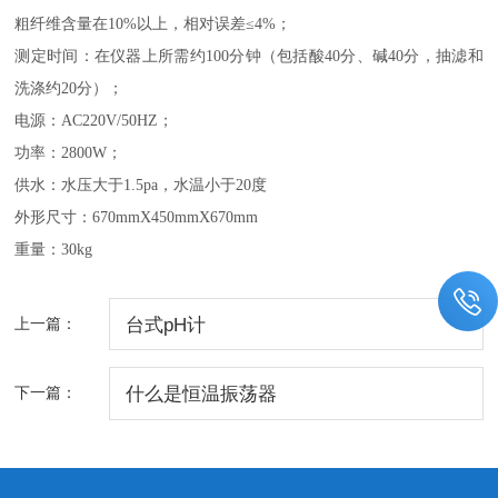
粗纤维含量在
10%
以上，相对误差
≤4%
；
测定时间：在仪器上所需约
100
分钟（包括酸
40
分、碱
40
分，抽滤和
洗涤约
20
分）；
电源：
AC220V/50HZ
；
功率：
2800W
；
供水：水压大于
1.5pa
，水温小于
20
度
外形尺寸：
670mmX450mmX670mm
重量：
30kg
上一篇：
台式pH计
下一篇：
什么是恒温振荡器