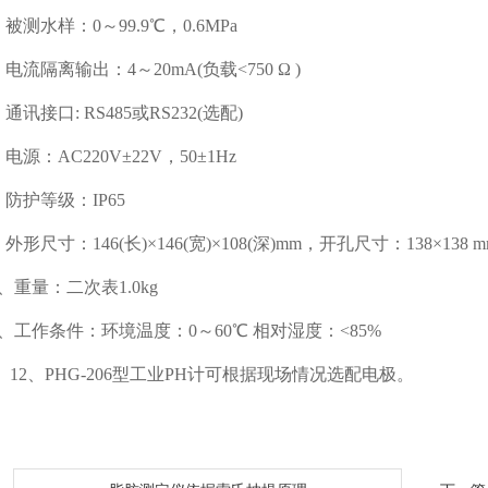
测水样：0～99.9℃，0.6MPa
隔离输出：4～20mA(负载<750 Ω )
接口: RS485或RS232(选配)
：AC220V±22V，50±1Hz
护等级：IP65
尺寸：146(长)×146(宽)×108(深)mm，开孔尺寸：138×138 m
重量：二次表1.0kg
工作条件：环境温度：0～60℃ 相对湿度：<85%
2、PHG-206型工业PH计可根据现场情况选配电极。