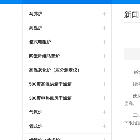
新闻
马弗炉
智能马弗炉
高温炉
高温马弗炉
箱式预热炉
箱式电阻炉
箱式马弗炉
智能高温炉
高温箱式炉
陶瓷纤维马弗炉
节能马弗炉
工业高温炉
智能箱式炉
氧化锆烧结炉
高温灰化炉（灰分测定仪）
经
工业马弗炉
箱式高温炉
箱式沾火炉
陶瓷纤维箱式炉
高温灰化炉
500度高温烘箱干燥箱
经
便
一体马弗炉
高温实验炉
高温箱式电阻炉
陶瓷纤维高温炉
灰分测定仪
500度高温烘箱
300度电热鼓风干燥箱
度高。
实验室马弗炉
高温加热炉
中温箱式电阻炉
陶瓷纤维箱式电阻炉
煤炭灰分测定仪
烘箱
气氛炉
工
下限报
可编程马弗炉
高温煅烧炉
工业箱式电阻炉
陶瓷纤维高温电阻炉
塑料灰分测定仪
鼓风干燥箱
高温气氛炉
管式炉
硅碳棒马弗炉
硅碳棒高温炉
高温保温箱式炉
1000度陶瓷纤维马弗炉
石油灰分测定仪
恒温干燥箱
箱式气氛炉