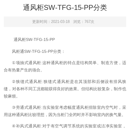
通风柜SW-TFG-15-PP分类
更新时间：2021-03-18
浏览：767次
SW-TFG-15-PP
通风柜
SW-TFG-15-PP
风柜
通
分类：
①
:
项抽式通风柜
这种通风柜的特点是结构简单、制造方便，适
合有热量产生的场合。
②
:
狭缝式通风柜
狭缝式通风柜是在其顶部和后侧设有排风狭
缝，对各种不同工况都能获得良好的效果。但结构比较复杂，制作也
较麻烦。
③
:
旁通式通风柜
当实验室考虑幅度通风柜排除室内空气时，采
用这种通风柜比较理想，因为当柜门全闭时并不影响室内的换气量。
④
:
补风式通风柜
对于有空气调节系统的实验室或洁净实验室，