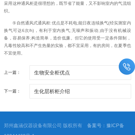
采用这种通风柜是很理想的，既节省了能量，又不影响室内的气流组
织。
⑤
:
;
(
自然通风式通风柜
优点是不耗电
能日夜连续换气
经实测室内
6
/h)
;
;
换气可达
次
，有利于室内换气
无噪声和振动
由于没有机械设
;
备，容易保养
构造简单，造价低廉。但它的使用受一定条件限制，
凡毒性较高和不产生热量的实验，都不宜采用，有的房间，在夏季也
不宜使用。
上一篇：
生物安全柜优点
下一篇：
生化层析柜介绍
郑州鑫涵仪器设备有限公司 版权所有
备案号：豫ICP备