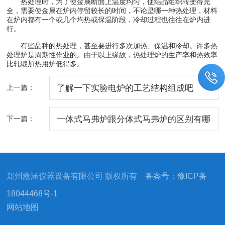
热处理时，为了使金属断面上温度均匀，使结晶组织转变得完
全，需要使金属在炉内停留较长的时间，不论是哪一种热处理，材料
在炉内都有一个或几个均热或保温阶段，冷却过程也往往在炉内进
行。
有些品种的热处理，甚至要进行多次加热、保温和冷却。许多热
处理炉是周期性作业的。由于以上缘故，热处理炉的生产率和热效率
比轧锻加热用炉低得多。
上一篇：
了解一下实验电炉的工艺结构组成吧
下一篇：
一体式马弗炉跟分体式马弗炉的区别有哪
些你知道么
郑州鑫涵仪器设备有限公司 版权所有
备案号：豫ICP备
18044468号-1
网站地图