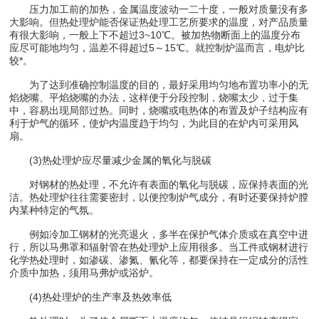
压力加工前的加热，金属温度波动一二十度，一般对质量没有多
大影响。但热处理炉能否保证热处理工艺所要求的温度，对产品质量
有很大影响，一般上下不超过3~10℃。被加热物断面上的温度分布
应尽可能地均匀，温差不得超过5～15℃。就控制炉温而言，电炉比
较*。
为了达到准确控制温度的目的，最好采用均匀地布置功率小的无
焰烧嘴、平焰烧嘴的办法，这样便于分段控制，烧嘴太少，过于集
中，容易出现局部过热。同时，烧嘴或电热体的布置及炉子结构应有
利于炉气的循环，使炉内温度趋于均匀，为此目的在炉内可采用风
扇。
(3)热处理炉应尽量减少金属的氧化与脱碳
对钢材的热处理，不允许有表面的氧化与脱碳，应保持表面的光
洁。热处理炉往往需要密封，以便控制炉气成分，有时还要保持炉膛
内某种特定的气氛。
例如冷加工钢材的光亮退火，多半在保护气体介质或在真空中进
行，所以马弗罩和辐射管在热处理炉上应用很多。当工件或钢材进行
化学热处理时，如渗碳、渗氮、氰化等，都要保持在一定成分的活性
介质中加热，须用马弗炉或浴炉。
(4)热处理炉的生产率及热效率低