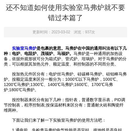
还不知道如何使用实验室马弗炉就不要
错过本篇了
更新时间：2023-03-02
浏览：937次
实验室马弗炉
是包裹的意思。马弗炉在中国的通用叫法有以下几
种：电炉、电阻炉、茂福炉、马福炉。
马弗炉是一种通用的加热设
备，依据外观形状可分为箱式炉、管式炉、坩埚炉。对于马弗炉的分
类，可以根据其加热元件、额定温度、和控制器的不同而分类。
按加热元件区分有：电炉丝马弗炉、硅碳棒马弗炉、硅钼棒马弗
炉。按额定温度来区分一般分为：1000℃以下马弗炉，1000℃、
1200℃马弗炉;1300℃、1400℃马弗炉;1600℃、1700℃马弗
炉;1800℃马弗炉。
按控制器来区分有如下几种：指针表，普通数字显示表，PID调
节控制表，程序控制表;按保温材料来区分有：普通耐火砖和陶瓷纤
维两种。
下面让我们来了解一下实验室马弗炉的使用方法吧：
1.通电前，先检查马弗炉电气性能是否完好，接地线是否良好，