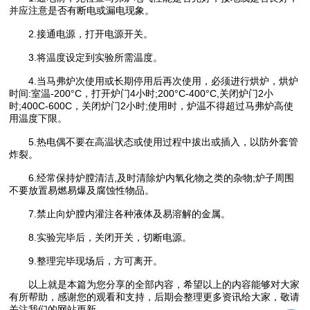
并应注意是否有断电或漏电现象。
2.接通电源，打开电源开关。
3.将温度设定到实验所需温度。
4.当马弗炉次使用或长期停用后再次使用，必须进行烘炉，烘炉
时间:室温-200°C，打开炉门4小时;200°C-400°C,关闭炉门2小
时;400C-600C，关闭炉门2小时;使用时，炉温不得超过马弗炉高使
用温度下限。
5.热电偶不要在高温状态或使用过程中拔出或插入，以防外套管
炸裂。
6.经常保持炉膛清洁,及时清除炉内氧化物之类的杂物;炉子周围
不要放置易燃易爆及腐蚀性物品。
7.禁止向炉膛内灌注各种液体及易溶解的金属。
8.实验完毕后，关闭开关，切断电源。
9.整理完毕现场后，方可离开。
以上就是本篇为您分享的全部内容，希望以上的内容能够对大家
有所帮助，感谢您的观看和支持，后期会整理更多资讯给大家，敬请
关注我们的网站更新。