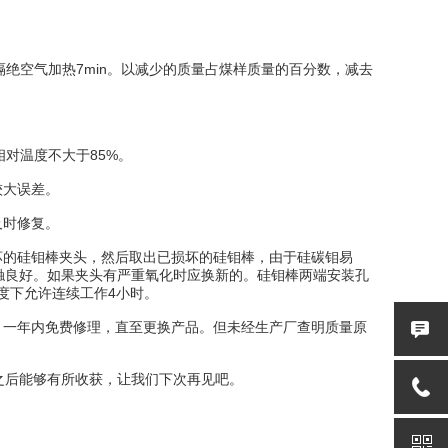
隔绝空气加热7min。以减少的质量占煤样质量的百分数，减去
对温度不大于85%。
较大误差。
及时修复。
的硅钼棒夹头，然后取出已损坏的硅钼棒，由于硅碳钼易
触良好。如果夹头有严重氧化时应换新的。硅钼棒两端安装孔
温度下允许连续工作4小时。
一年内免费修理，直至更换产品。但未经生产厂查明质量原
后能够有所收获，让我们下次再见吧。