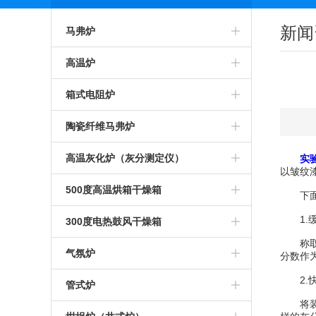
新闻
马弗炉
智能马弗炉
高温炉
高温马弗炉
箱式预热炉
箱式电阻炉
箱式马弗炉
智能高温炉
高温箱式炉
陶瓷纤维马弗炉
节能马弗炉
工业高温炉
智能箱式炉
氧化锆烧结炉
高温灰化炉（灰分测定仪）
实
以皱纹
工业马弗炉
箱式高温炉
箱式沾火炉
陶瓷纤维箱式炉
高温灰化炉
500度高温烘箱干燥箱
下面让
一体马弗炉
高温实验炉
高温箱式电阻炉
陶瓷纤维高温炉
1.缓
灰分测定仪
500度高温烘箱
300度电热鼓风干燥箱
称取一
实验室马弗炉
高温加热炉
中温箱式电阻炉
陶瓷纤维箱式电阻炉
煤炭灰分测定仪
烘箱
气氛炉
分数作
可编程马弗炉
高温煅烧炉
2.快
工业箱式电阻炉
陶瓷纤维高温电阻炉
塑料灰分测定仪
鼓风干燥箱
高温气氛炉
管式炉
将装有
硅碳棒马弗炉
硅碳棒高温炉
高温保温箱式炉
1000度陶瓷纤维马弗炉
石油灰分测定仪
恒温干燥箱
箱式气氛炉