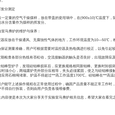
分。
发分测定
定量的空气干燥煤样，放在带盖的瓷坩埚中，在(900±10)℃温度下，
的水分含量作为煤样的挥发分。
马弗炉的维护与保养：
器应放在干燥通风、无腐蚀性气体的地方，工作环境温度为10—50℃，相
保证测量准确，用户可根据需要对温控器及热电偶进行校正，以免引起
期检查各部分热线有否松动，交流接触器的触头是否良好，出现故障应
钼棒型炉子，发现硅钼棒损坏后，应更换规格相同新钼棒。更换时卸损坏
装时须小心，两端露炉壳外部分应相等，夹头必须紧固，使之与硅钼棒接
应用石棉绳堵塞。炉温不得超过***高工作温度1700℃。硅钼棒在***高
户能守上述操作规程在正常使用过程中，确因产品质量不能正常工作时，
户不得自行拆装，否则由用户负责各项维修费。
容便是本次为大家分享关于实验室马弗炉相关信息，希望大家在看完之