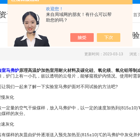
欢迎您！
资讯
来自局域网的朋友！有什么可以帮
您现在的位置：
首
助您的吗？
实验室马弗炉面对不同试验
更新时间：2023-03-13
浏览：
验室马弗炉
原理高温炉加热室用耐火材料及碳化硅、氧化镁、氧化铝等制
漆，炉门上有一小孔，嵌以透明的云母片，能够窥视炉内情况。使用时需
我们一起来了解一下实验室马弗炉面对不同试验的方法吧?
慢灰化
定量的空气干燥煤样，放入马弗炉中，以一定的速度加热到(815±10
为煤样的灰分。
速灰化
煤样的灰皿由炉外逐渐送入预先加热至(815±10)℃的马弗炉中灰化